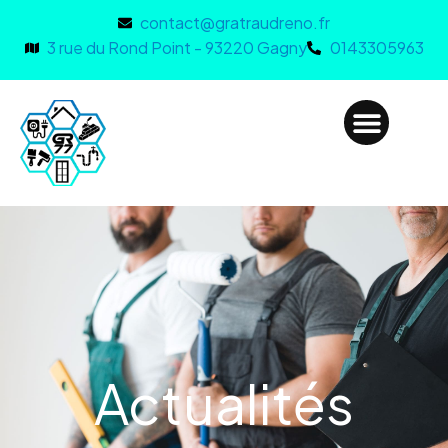
contact@gratraudreno.fr
3 rue du Rond Point - 93220 Gagny
0143305963
Actualités