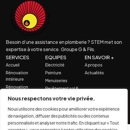
Besoin d’une assistance en plomberie ? STEM met son
expertise à votre service. Groupe G & Fils.
SERVICES
EQUIPES
EN SAVOIR +
Accueil
Electricité
A propos
Rénovation
Peinture
Actualités
intérieure
Menuiseries
Rénovation
Revêtement sol &
extérieure
mur
Nous respectons votre vie privée.
Rénovation
Agencement &
complète
décoration
Nous utilisons des cookies pour améliorer votre expérience
d'intérieur
de navigation, diffuser des publicités ou des contenus
personnalisés et analyser notre trafic. En cliquant sur « Tout
accepter », vous consentez à notre utilisation des cookies.