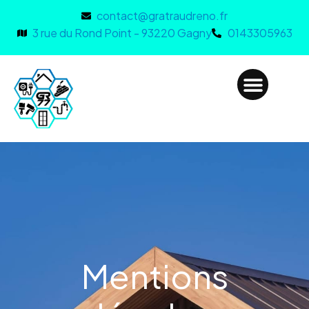
contact@gratraudreno.fr
3 rue du Rond Point - 93220 Gagny
0143305963
Mentions