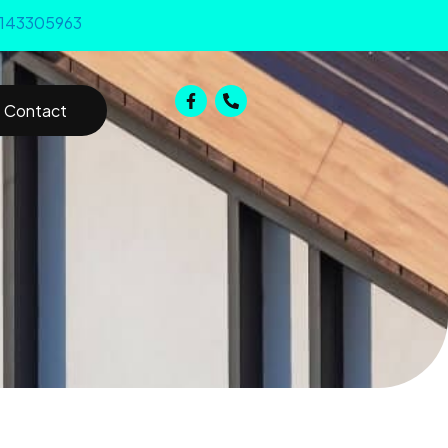
143305963
Contact