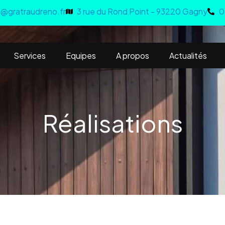
@gratraudreno.fr
3 rue du Rond Point - 93220 Gagny
0
Services
Equipes
A propos
Actualités
Réalisations